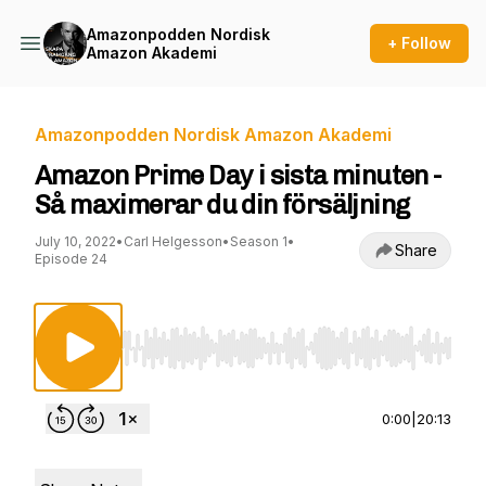
Amazonpodden Nordisk
+ Follow
Amazon Akademi
Amazonpodden Nordisk Amazon Akademi
Amazon Prime Day i sista minuten -
Så maximerar du din försäljning
July 10, 2022
•
Carl Helgesson
•
Season 1
•
Share
Episode 24
Use Left/Right to seek, Home/End to jump to st
0:00
|
20:13