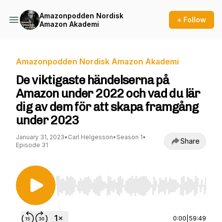
Amazonpodden Nordisk
+ Follow
Amazon Akademi
Amazonpodden Nordisk Amazon Akademi
De viktigaste händelserna på
Amazon under 2022 och vad du lär
dig av dem för att skapa framgång
under 2023
January 31, 2023
•
Carl Helgesson
•
Season 1
•
Share
Episode 31
Use Left/Right to seek, Home/End to jump to st
0:00
|
59:49