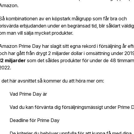
Amazon.
Så kombinationen av en köpstark målgrupp som får bra och
prisvärda erbjudanden under en begränsad tid, blir såklart väldig
om man vill sälja mycket produkter.
Amazon Prime Day har slagit sitt egna rekord i försäljning år eft
och har gått från drygt 2 miljarder dollar i omsättning under 2019 
12 miljarder
som det såldes produkter för under de 48 timmar
2022.
I det här avsnittet så kommer du att höra mer om:
· Vad Prime Day är
· Vad du kan förvänta dig försäljningsmässigt under Prime 
· Deadline för Prime Day
· De kriterier du behöver uppfylla för att kunna få med dina