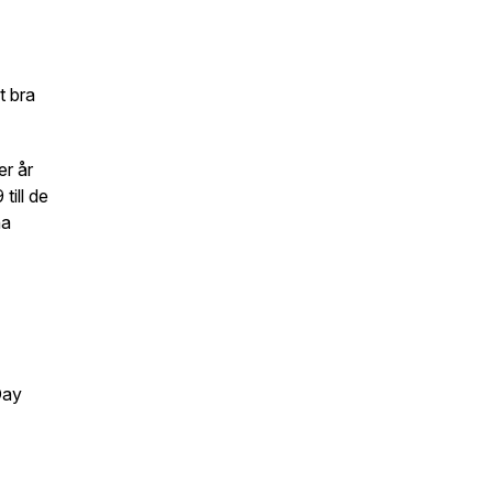
t bra
er år
till de
na
Day