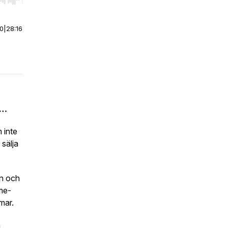
r end. Hold shift to jump forward or backward.
00
|
28:16
a…
 inte
 sälja
on och
me-
mar.
å