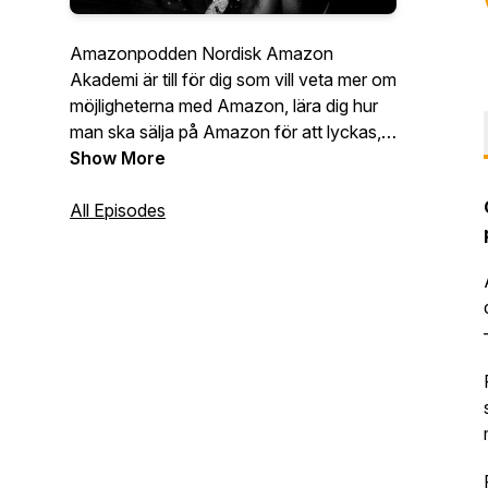
Amazonpodden Nordisk Amazon
Akademi är till för dig som vill veta mer om
möjligheterna med Amazon, lära dig hur
man ska sälja på Amazon för att lyckas,
höra mer om vilka utmaningar det finns
Show More
med Amazon och få inspiration, tips och
strategier för att just du ska lyckas på
All Episodes
Amazon, lokalt och globalt.