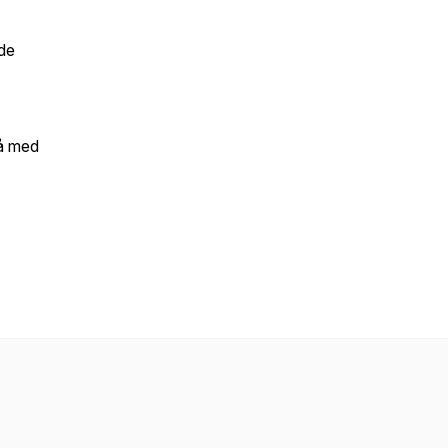
nde
Gå med