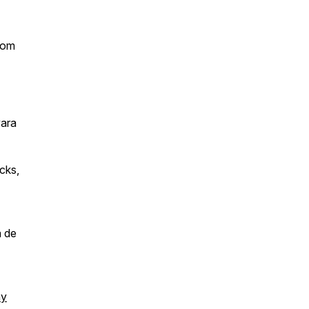
som
vara
cks,
a de
my