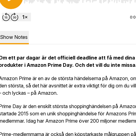
Use Left/Right to seek, Home/End to jump to start o
0:
Show Notes
Om ett par dagar är det officiell deadline att få med dina
produkter i Amazon Prime Day. Och det vill du
inte
miss
Amazon Prime är en av de största händelserna på Amazon, om
den största, så det här avsnittet är extra viktigt för dig om du vill
– och lyckas – på Amazon.
Prime Day är den enskilt största shoppinghändelsen på Amaz
startade 2015 som en unik shoppinghändelse för Amazons Pri
medlemmar.
Idag har Amazon Prime över 200 miljoner medlem
Prime-medlemmarna är också den köpstarkaste målgruppen p