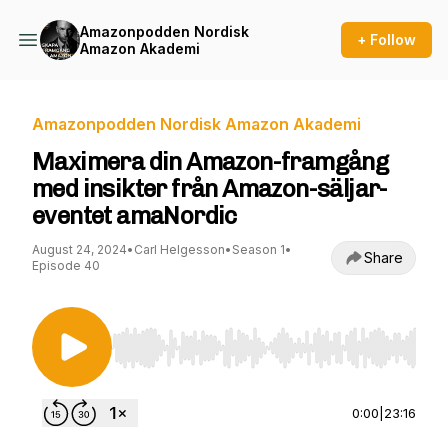
Amazonpodden Nordisk
+ Follow
Amazon Akademi
Amazonpodden Nordisk Amazon Akademi
Maximera din Amazon-framgång
med insikter från Amazon-säljar-
eventet amaNordic
August 24, 2024
•
Carl Helgesson
•
Season 1
•
Share
Episode 40
Use Left/Right to seek, Home/End to jump to st
0:00
|
23:16